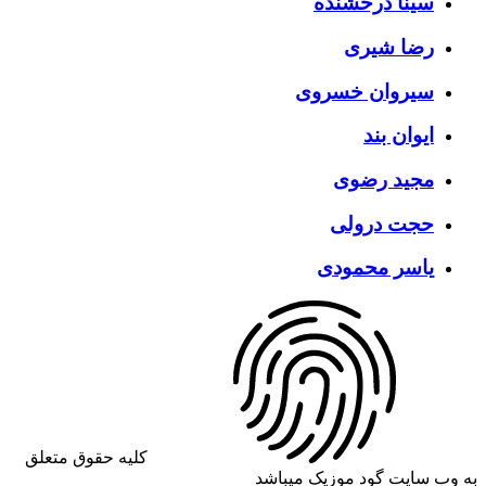
سینا درخشنده
رضا شیری
سیروان خسروی
ایوان بند
مجید رضوی
حجت درولی
یاسر محمودی
کلیه حقوق متعلق
به وب سایت گود موزیک میباشد