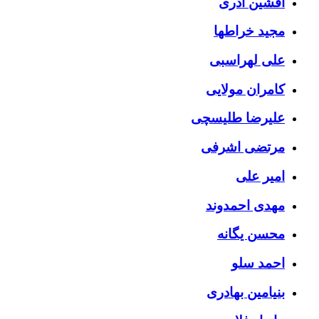
افشین آذری
مجید خراطها
علی لهراسبی
کامران مولایی
علیرضا طلیسچی
مرتضی اشرفی
امیر علی
مهدی احمدوند
محسن یگانه
احمد سلو
بنیامین بهادری