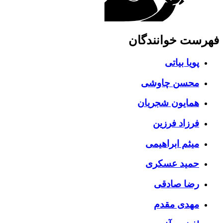
فهرست خوانندگان
پویا بیاتی
محسن چاوشی
همایون شجریان
فرزاد فرزین
میثم ابراهیمی
حمید عسکری
رضا صادقی
مهدی مقدم