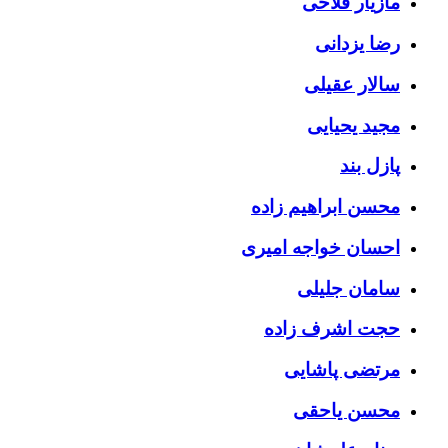
مازیار فلاحی
رضا یزدانی
سالار عقیلی
مجید یحیایی
پازل بند
محسن ابراهیم زاده
احسان خواجه امیری
سامان جلیلی
حجت اشرف زاده
مرتضی پاشایی
محسن یاحقی