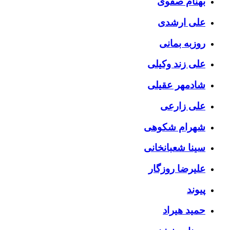
بهنام صفوی
علی ارشدی
روزبه بمانی
علی زند وکیلی
شادمهر عقیلی
علی زارعی
شهرام شکوهی
سینا شعبانخانی
علیرضا روزگار
پیوند
حمید هیراد