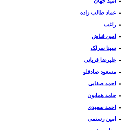
امید جهان
عماد طالب زاده
راغب
امین فیاض
سینا سرلک
علیرضا قربانی
مسعود صادقلو
احمد صفایی
حامد همایون
احمد سعیدی
امین رستمی