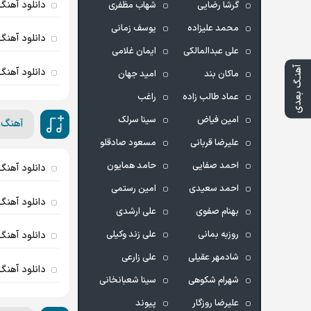
دانلود آهنگ 
گرشا رضایی
شهاب مظفری
محمد علیزاده
یوسف زمانی
دانلود آهنگ 
علی عبدالمالکی
ایمان غلامی
آهنـگ بعدی
دانلود آهنگ
ماکان بند
امید جهان
عماد طالب زاده
راغب
امین فیاض
سینا سرلک
آهنگ 
علیرضا قربانی
مسعود صادقلو
احمد صفایی
حامد همایون
دانلود آهنگ
احمد سعیدی
امین رستمی
دانلود آهنگ 
بهنام صفوی
علی ارشدی
روزبه بمانی
علی زند وکیلی
دانلود آهنگ
شادمهر عقیلی
علی زارعی
دانلود آهنگ 
شهرام شکوهی
سینا شعبانخانی
علیرضا روزگار
پیوند