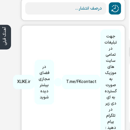
درصف انتشار...
آهـنگ قبلی
جهت
تبلیغات
در
تمامی
سایت
های
در
موزیک
فضای
به
مجازی
XLIKE.ir
T.me/FKcontact
صورت
بیشتر
گسترده
دیده
به ای
شوید
دی زیر
در
تلگرام
پیام
دهید :