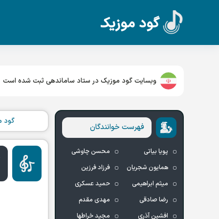
گود موزیک
غم موزیک
وبسایت گود موزیک در ستاد ساماندهی ثبت شده است
گود م
فهرست خوانندگان
پویا بیاتی
محسن چاوشی
د
همایون شجریان
فرزاد فرزین
د
میثم ابراهیمی
حمید عسکری
رضا صادقی
مهدی مقدم
افشین آذری
مجید خراطها