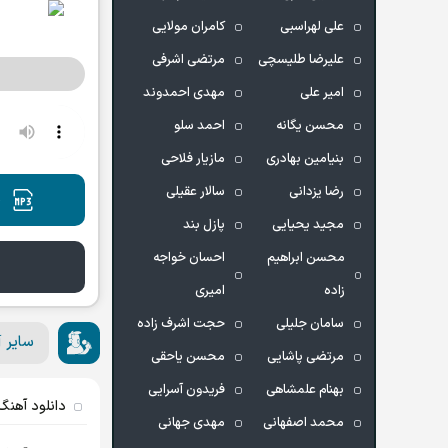
علی لهراسبی
کامران مولایی
علیرضا طلیسچی
مرتضی اشرفی
امیر علی
مهدی احمدوند
محسن یگانه
احمد سلو
بنیامین بهادری
مازیار فلاحی
رضا یزدانی
سالار عقیلی
د
مجید یحیایی
پازل بند
محسن ابراهیم
احسان خواجه
زاده
امیری
سامان جلیلی
حجت اشرف زاده
سایر آ
مرتضی پاشایی
محسن یاحقی
بهنام علمشاهی
فریدون آسرایی
دانلود آهنگ 
محمد اصفهانی
مهدی جهانی