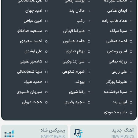
محمد علیزاده
یوسف زمانی
علی عبدالمالکی
ایمان غلامی
ماکان بند
امید جهان
عماد طالب زاده
راغب
امین فیاض
سینا سرلک
علیرضا قربانی
مسعود صادقلو
احمد صفایی
حامد همایون
احمد سعیدی
امین رستمی
بهنام صفوی
علی ارشدی
روزبه بمانی
علی زند وکیلی
شادمهر عقیلی
علی زارعی
شهرام شکوهی
سینا شعبانخانی
علیرضا روزگار
پیوند
حمید هیراد
سینا درخشنده
رضا شیری
سیروان خسروی
ایوان بند
مجید رضوی
حجت درولی
یاسر محمودی
آهنگ جدید
ریمیکس شاد
HAPPY REMIX
NEW MUSICS