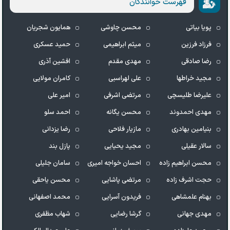
فهرست خوانندگان
پویا بیاتی
محسن چاوشی
همایون شجریان
فرزاد فرزین
میثم ابراهیمی
حمید عسکری
رضا صادقی
مهدی مقدم
افشین آذری
مجید خراطها
علی لهراسبی
کامران مولایی
علیرضا طلیسچی
مرتضی اشرفی
امیر علی
مهدی احمدوند
محسن یگانه
احمد سلو
بنیامین بهادری
مازیار فلاحی
رضا یزدانی
سالار عقیلی
مجید یحیایی
پازل بند
محسن ابراهیم زاده
احسان خواجه امیری
سامان جلیلی
حجت اشرف زاده
مرتضی پاشایی
محسن یاحقی
بهنام علمشاهی
فریدون آسرایی
محمد اصفهانی
مهدی جهانی
گرشا رضایی
شهاب مظفری