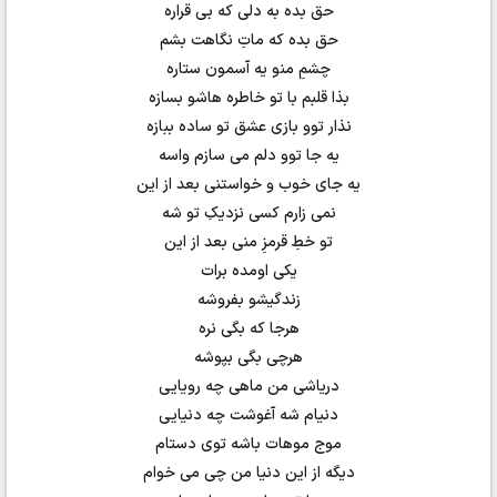
حق بده به دلی که بی قراره
حق بده که ماتِ نگاهت بشم
چشمِ منو یه آسمون ستاره
بذا قلبم با تو خاطره هاشو بسازه
نذار توو بازی عشق تو ساده ببازه
یه جا توو دلم می سازم واسه
یه جای خوب و خواستنی بعد از این
نمی زارم کسی نزدیکِ تو شه
تو خطِ قرمزِ منی بعد از این
یکی اومده برات
زندگیشو بفروشه
هرجا که بگی نره
هرچی بگی بپوشه
دریاشی من ماهی چه رویایی
دنیام شه آغوشت چه دنیایی
موج موهات باشه توی دستام
دیگه از این دنیا من چی می خوام