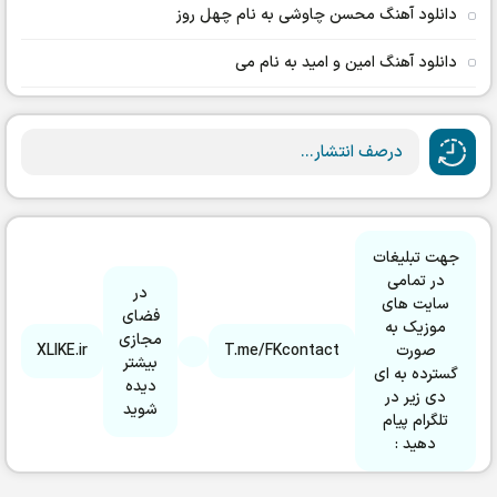
دانلود آهنگ محسن چاوشی به نام چهل روز
دانلود آهنگ امین و امید به نام می
درصف انتشار...
جهت تبلیغات
در تمامی
در
سایت های
فضای
موزیک به
مجازی
صورت
T.me/FKcontact
XLIKE.ir
بیشتر
گسترده به ای
دیده
دی زیر در
شوید
تلگرام پیام
دهید :