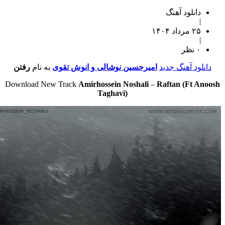
دانلود آهنگ
|
۲۵ مرداد ۱۴۰۴
|
۰ نظر
نلود آهنگ جدید
امیرحسین نوشالی و انوش تقوی
به نام
رفتن
Download New Track
Amirhossein Noshali
–
Raftan (Ft A
Taghavi)