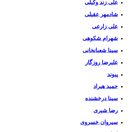
علی زند وکیلی
شادمهر عقیلی
علی زارعی
شهرام شکوهی
سینا شعبانخانی
علیرضا روزگار
پیوند
حمید هیراد
سینا درخشنده
رضا شیری
سیروان خسروی