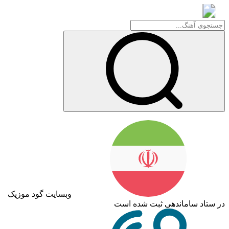
گود موزیک
وبسایت گود موزیک
اد ساماندهی ثبت شده است