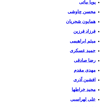
پویا بیاتی
محسن چاوشی
همایون شجریان
فرزاد فرزین
میثم ابراهیمی
حمید عسکری
رضا صادقی
مهدی مقدم
افشین آذری
مجید خراطها
علی لهراسبی