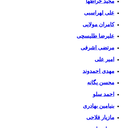
مجید خراطها
علی لهراسبی
کامران مولایی
علیرضا طلیسچی
مرتضی اشرفی
امیر علی
مهدی احمدوند
محسن یگانه
احمد سلو
بنیامین بهادری
مازیار فلاحی