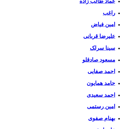
عماد طالب زاده
راغب
امین فیاض
علیرضا قربانی
سینا سرلک
مسعود صادقلو
احمد صفایی
حامد همایون
احمد سعیدی
امین رستمی
بهنام صفوی