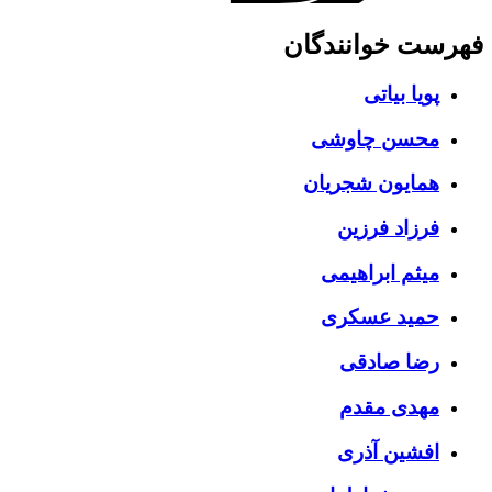
ست خوانندگان
پویا بیاتی
محسن چاوشی
همایون شجریان
فرزاد فرزین
میثم ابراهیمی
حمید عسکری
رضا صادقی
مهدی مقدم
افشین آذری