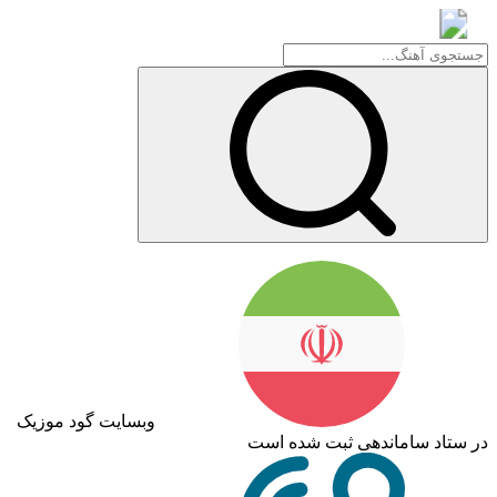
گود موزیک
وبسایت گود موزیک
اد ساماندهی ثبت شده است