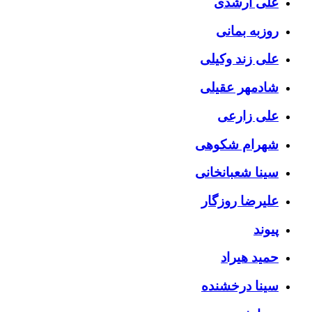
علی ارشدی
روزبه بمانی
علی زند وکیلی
شادمهر عقیلی
علی زارعی
شهرام شکوهی
سینا شعبانخانی
علیرضا روزگار
پیوند
حمید هیراد
سینا درخشنده