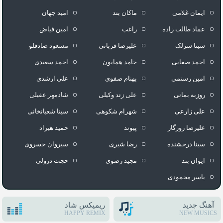
ایمان غلامی
ماکان بند
امید جهان
عماد طالب زاده
راغب
امین فیاض
سینا سرلک
علیرضا قربانی
مسعود صادقلو
احمد صفایی
حامد همایون
احمد سعیدی
امین رستمی
بهنام صفوی
علی ارشدی
روزبه بمانی
علی زند وکیلی
شادمهر عقیلی
علی زارعی
شهرام شکوهی
سینا شعبانخانی
علیرضا روزگار
پیوند
حمید هیراد
سینا درخشنده
رضا شیری
سیروان خسروی
ایوان بند
مجید رضوی
حجت درولی
یاسر محمودی
آهنگ جدید
ریمیکس شاد
HAPPY REMIX
NEW MUSICS