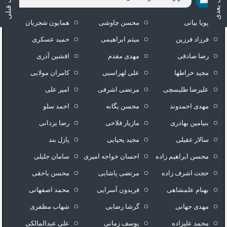
آهنـگ بعدی
آهـنگ قبلی
پویا بیاتی
محسن چاوشی
همایون شجریان
فرزاد فرزین
میثم ابراهیمی
حمید عسکری
رضا صادقی
مهدی مقدم
افشین آذری
مجید خراطها
علی لهراسبی
کامران مولایی
علیرضا طلیسچی
مرتضی اشرفی
امیر علی
مهدی احمدوند
محسن یگانه
احمد سلو
بنیامین بهادری
مازیار فلاحی
رضا یزدانی
سالار عقیلی
مجید یحیایی
پازل بند
محسن ابراهیم زاده
احسان خواجه امیری
سامان جلیلی
حجت اشرف زاده
مرتضی پاشایی
محسن یاحقی
بهنام علمشاهی
فریدون آسرایی
محمد اصفهانی
مهدی جهانی
گرشا رضایی
شهاب مظفری
محمد علیزاده
یوسف زمانی
علی عبدالمالکی