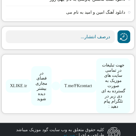
دانلود آهنگ امین و امید به نام می
درصف انتشار...
جهت تبلیغات
در تمامی
در
سایت های
فضای
موزیک به
مجازی
XLIKE.ir
T.me/FKcontact
صورت
بیشتر
گسترده به ای
دیده
دی زیر در
شوید
تلگرام پیام
دهید :
کلیه حقوق متعلق به وب سایت گود موزیک میباشد
طراحی و اجرا :
وین تم
دنلود آهنگ