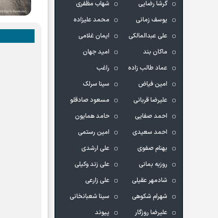
گرشا رضایی
شهاب مظفری
یوسف زمانی
محمد علیزاده
علی عبدالمالکی
ایمان غلامی
ماکان بند
امید جهان
عماد طالب زاده
راغب
امین فیاض
سینا سرلک
علیرضا قربانی
مسعود صادقلو
احمد صفایی
حامد همایون
احمد سعیدی
امین رستمی
بهنام صفوی
علی ارشدی
روزبه بمانی
علی زند وکیلی
شادمهر عقیلی
علی زارعی
شهرام شکوهی
سینا شعبانخانی
علیرضا روزگار
پیوند