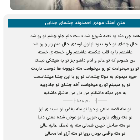
متن آهنگ مهدی احمدوند چشمای جدایی
همه چی مثه یه قصه شروع شد دست دلم جلو چشم تو رو شد
حال چشای تو خوب بود از اول اومدی حال منم زیر و رو شد
عاشقتم با یه قلب شکسته عاشقتم ولی خسته ی خسته
من همونم که تو عالم و آدم دلشو جز تو به هیشکی نبسته
تو رو میخوامت تو رو میخوامت مثه دیوونه ها دوست دارمت
خیره میمونم به دوتا چشمات تو رو با این چشا میشناسمت
تو رو میبینم تو رو میخوامت آخه چشای تو جادوییه
یه جور دیگه عاشقتم من دل من عاشق عاشقیه
───┤ ♩♬♫♪♭ ├───
تو مثه قصه ماهی و دریا تو مثه بغض تو سینه ی ابرا
تو مثه روزای بارونی خوبی با تو عوض شده معنی دنیا
تو مثه ساحل خیس شمالی مثه یه لحظه عالیه عالی
تو مثه واقعی بودن رویا تو مثه آرزو اما محالی