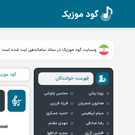
گود موزیک
غم موزیک
وبسایت گود موزیک در ستاد ساماندهی ثبت شده است
گود موزی
فهرست خوانندگان
پویا بیاتی
محسن چاوشی
د
همایون شجریان
فرزاد فرزین
د
میثم ابراهیمی
حمید عسکری
رضا صادقی
مهدی مقدم
ooei
افشین آذری
مجید خراطها