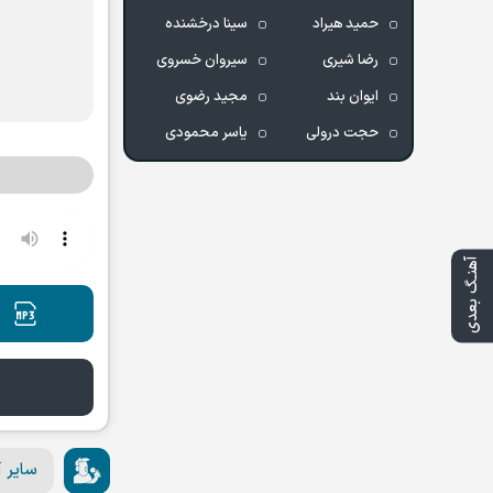
حمید هیراد
سینا درخشنده
رضا شیری
سیروان خسروی
ایوان بند
مجید رضوی
حجت درولی
یاسر محمودی
آهنـگ بعدی
د
سایر 