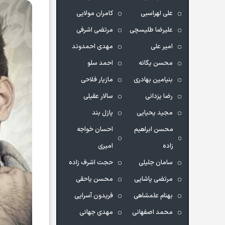
علی لهراسبی
کامران مولایی
علیرضا طلیسچی
مرتضی اشرفی
امیر علی
مهدی احمدوند
محسن یگانه
احمد سلو
بنیامین بهادری
مازیار فلاحی
رضا یزدانی
سالار عقیلی
مجید یحیایی
پازل بند
محسن ابراهیم
احسان خواجه
زاده
امیری
سامان جلیلی
حجت اشرف زاده
مرتضی پاشایی
محسن یاحقی
بهنام علمشاهی
فریدون آسرایی
محمد اصفهانی
مهدی جهانی