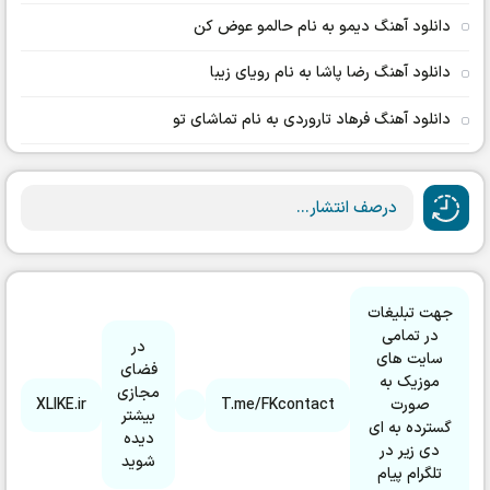
دانلود آهنگ دیمو به نام حالمو عوض کن
دانلود آهنگ رضا پاشا به نام رویای زیبا
دانلود آهنگ فرهاد تاروردی به نام تماشای تو
درصف انتشار...
جهت تبلیغات
در تمامی
در
سایت های
فضای
موزیک به
مجازی
صورت
T.me/FKcontact
XLIKE.ir
بیشتر
گسترده به ای
دیده
دی زیر در
شوید
تلگرام پیام