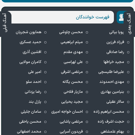
آهنـگ بعدی
آهـنگ قبلی
فهرست خوانندگان
پویا بیاتی
محسن چاوشی
همایون شجریان
فرزاد فرزین
میثم ابراهیمی
حمید عسکری
رضا صادقی
مهدی مقدم
افشین آذری
مجید خراطها
علی لهراسبی
کامران مولایی
علیرضا طلیسچی
مرتضی اشرفی
امیر علی
مهدی احمدوند
محسن یگانه
احمد سلو
بنیامین بهادری
مازیار فلاحی
رضا یزدانی
سالار عقیلی
مجید یحیایی
پازل بند
محسن ابراهیم زاده
احسان خواجه امیری
سامان جلیلی
حجت اشرف زاده
مرتضی پاشایی
محسن یاحقی
بهنام علمشاهی
فریدون آسرایی
محمد اصفهانی