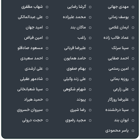
مهدی جهانی
گرشا رضایی
شهاب مظفری
یوسف زمانی
محمد علیزاده
علی عبدالمالکی
ایمان غلامی
ماکان بند
امید جهان
عماد طالب زاده
راغب
امین فیاض
سینا سرلک
علیرضا قربانی
مسعود صادقلو
احمد صفایی
حامد همایون
احمد سعیدی
امین رستمی
بهنام صفوی
علی ارشدی
روزبه بمانی
علی زند وکیلی
شادمهر عقیلی
علی زارعی
شهرام شکوهی
سینا شعبانخانی
علیرضا روزگار
پیوند
حمید هیراد
سینا درخشنده
رضا شیری
سیروان خسروی
ایوان بند
مجید رضوی
حجت درولی
یاسر محمودی