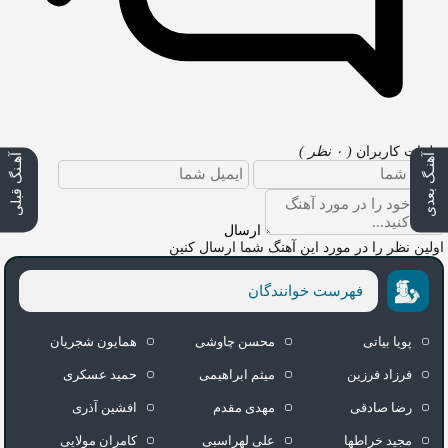
نظرات کاربران
( ۰ نظر )
آهنـگ بعدی
آهـنگ قبلی
ارسال
اولین نظر را در مورد این آهنگ شما ارسال کنین
فهرست خوانندگان
پویا بیاتی
محسن چاوشی
همایون شجریان
فرزاد فرزین
میثم ابراهیمی
حمید عسکری
رضا صادقی
مهدی مقدم
افشین آذری
مجید خراطها
علی لهراسبی
کامران مولایی