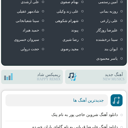
امین رستمی
بهنام صفوی
علی ارشدی
روزبه بمانی
علی زند وکیلی
شادمهر عقیلی
علی زارعی
شهرام شکوهی
سینا شعبانخانی
علیرضا روزگار
پیوند
حمید هیراد
سینا درخشنده
رضا شیری
سیروان خسروی
ایوان بند
مجید رضوی
حجت درولی
یاسر محمودی
آهنگ جدید
ریمیکس شاد
HAPPY REMIX
NEW MUSICS
جدیدترین آهنگ ها
دانلود آهنگ شروین حاجی پور به نام پتک
دانلود آهنگ علیرضا قربانی به نام گلهای باران خورده