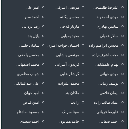
علیرضا طلیسچی
مرتضی اشرفی
امیر علی
مهدی احمدوند
محسن یگانه
احمد سلو
بنیامین بهادری
مازیار فلاحی
رضا یزدانی
سالار عقیلی
مجید یحیایی
پازل بند
محسن ابراهیم زاده
احسان خواجه امیری
سامان جلیلی
حجت اشرف زاده
مرتضی پاشایی
محسن یاحقی
بهنام علمشاهی
فریدون آسرایی
محمد اصفهانی
مهدی جهانی
گرشا رضایی
شهاب مظفری
یوسف زمانی
محمد علیزاده
علی عبدالمالکی
ایمان غلامی
ماکان بند
امید جهان
عماد طالب زاده
راغب
امین فیاض
علیرضا قربانی
سینا سرلک
مسعود صادقلو
احمد صفایی
حامد همایون
احمد سعیدی