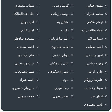
مهدی جهانی
گرشا رضایی
شهاب مظفری
محمد علیزاده
یوسف زمانی
علی عبدالمالکی
ایمان غلامی
ماکان بند
امید جهان
عماد طالب زاده
راغب
امین فیاض
سینا سرلک
علیرضا قربانی
مسعود صادقلو
احمد صفایی
حامد همایون
احمد سعیدی
امین رستمی
بهنام صفوی
علی ارشدی
روزبه بمانی
علی زند وکیلی
شادمهر عقیلی
علی زارعی
شهرام شکوهی
سینا شعبانخانی
علیرضا روزگار
پیوند
حمید هیراد
سینا درخشنده
رضا شیری
سیروان خسروی
ایوان بند
مجید رضوی
حجت درولی
یاسر محمودی