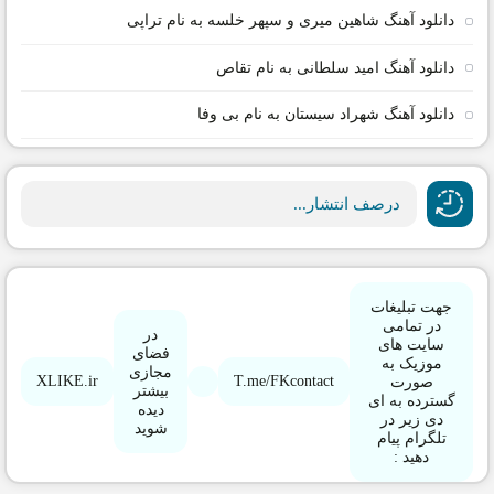
دانلود آهنگ شاهین میری و سپهر خلسه به نام تراپی
دانلود آهنگ امید سلطانی به نام تقاص
دانلود آهنگ شهراد سیستان به نام بی وفا
درصف انتشار...
جهت تبلیغات
در تمامی
در
سایت های
فضای
موزیک به
مجازی
XLIKE.ir
T.me/FKcontact
صورت
بیشتر
گسترده به ای
دیده
دی زیر در
شوید
تلگرام پیام
دهید :