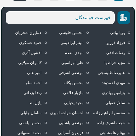
فهرست خوانندگان
پویا بیاتی
محسن چاوشی
همایون شجریان
فرزاد فرزین
میثم ابراهیمی
حمید عسکری
رضا صادقی
مهدی مقدم
افشین آذری
مجید خراطها
علی لهراسبی
کامران مولایی
علیرضا طلیسچی
مرتضی اشرفی
امیر علی
مهدی احمدوند
محسن یگانه
احمد سلو
بنیامین بهادری
مازیار فلاحی
رضا یزدانی
سالار عقیلی
مجید یحیایی
پازل بند
محسن ابراهیم زاده
احسان خواجه امیری
سامان جلیلی
حجت اشرف زاده
مرتضی پاشایی
محسن یاحقی
بهنام علمشاهی
فریدون آسرایی
محمد اصفهانی