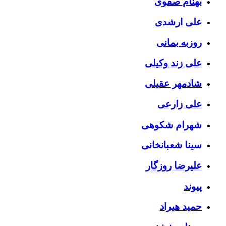
بهنام صفوی
علی ارشدی
روزبه بمانی
علی زند وکیلی
شادمهر عقیلی
علی زارعی
شهرام شکوهی
سینا شعبانخانی
علیرضا روزگار
پیوند
حمید هیراد