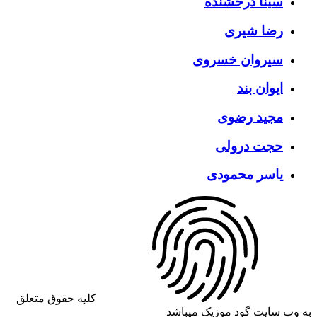
سینا درخشنده
رضا شیری
سیروان خسروی
ایوان بند
مجید رضوی
حجت درولی
یاسر محمودی
کلیه حقوق متعلق
به وب سایت گود موزیک میباشد