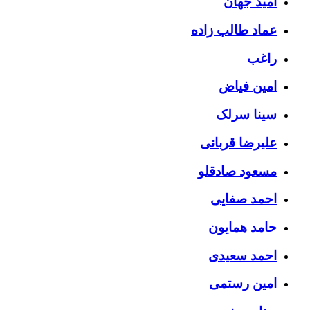
امید جهان
عماد طالب زاده
راغب
امین فیاض
سینا سرلک
علیرضا قربانی
مسعود صادقلو
احمد صفایی
حامد همایون
احمد سعیدی
امین رستمی