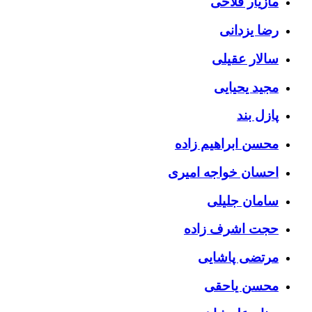
مازیار فلاحی
رضا یزدانی
سالار عقیلی
مجید یحیایی
پازل بند
محسن ابراهیم زاده
احسان خواجه امیری
سامان جلیلی
حجت اشرف زاده
مرتضی پاشایی
محسن یاحقی