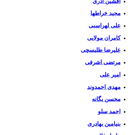
افشین آذری
مجید خراطها
علی لهراسبی
کامران مولایی
علیرضا طلیسچی
مرتضی اشرفی
امیر علی
مهدی احمدوند
محسن یگانه
احمد سلو
بنیامین بهادری