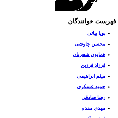
فهرست خوانندگان
پویا بیاتی
محسن چاوشی
همایون شجریان
فرزاد فرزین
میثم ابراهیمی
حمید عسکری
رضا صادقی
مهدی مقدم