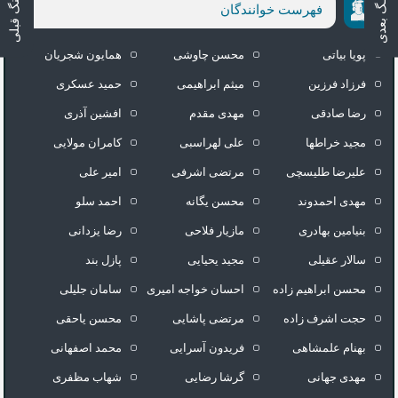
آهنـگ بعدی
آهـنگ قبلی
فهرست خوانندگان
پویا بیاتی
محسن چاوشی
همایون شجریان
فرزاد فرزین
میثم ابراهیمی
حمید عسکری
رضا صادقی
مهدی مقدم
افشین آذری
مجید خراطها
علی لهراسبی
کامران مولایی
علیرضا طلیسچی
مرتضی اشرفی
امیر علی
مهدی احمدوند
محسن یگانه
احمد سلو
بنیامین بهادری
مازیار فلاحی
رضا یزدانی
سالار عقیلی
مجید یحیایی
پازل بند
محسن ابراهیم زاده
احسان خواجه امیری
سامان جلیلی
حجت اشرف زاده
مرتضی پاشایی
محسن یاحقی
بهنام علمشاهی
فریدون آسرایی
محمد اصفهانی
مهدی جهانی
گرشا رضایی
شهاب مظفری