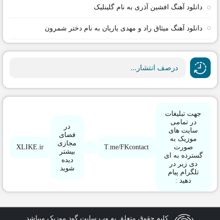
دانلود آهنگ افشین آذری به نام گلینلیک
دانلود آهنگ میثاق راد و مهدی یاریان به نام دختر شمرون
درصف انتشار...
جهت تبلیغات
در تمامی
در
سایت های
فضای
موزیک به
مجازی
XLIKE.ir
T.me/FKcontact
صورت
بیشتر
گسترده به ای
دیده
دی زیر در
شوید
تلگرام پیام
دهید :
کلیه حقوق متعلق به وب سایت گود موزیک میباشد