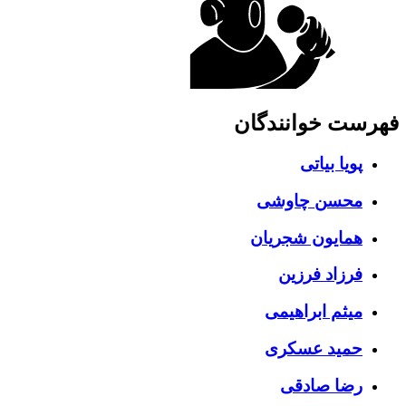
ست خوانندگان
پویا بیاتی
محسن چاوشی
همایون شجریان
فرزاد فرزین
میثم ابراهیمی
حمید عسکری
رضا صادقی