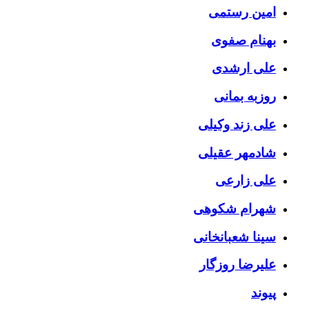
امین رستمی
بهنام صفوی
علی ارشدی
روزبه بمانی
علی زند وکیلی
شادمهر عقیلی
علی زارعی
شهرام شکوهی
سینا شعبانخانی
علیرضا روزگار
پیوند