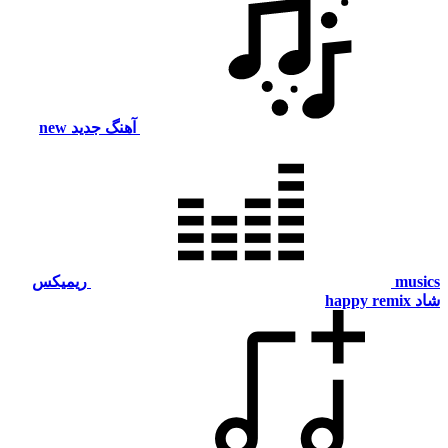
آهنگ جدید
new
m
ریمیکس
happy remi