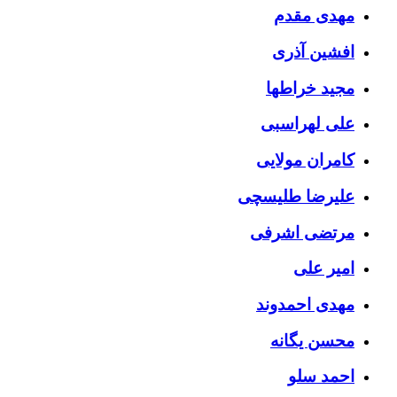
مهدی مقدم
افشین آذری
مجید خراطها
علی لهراسبی
کامران مولایی
علیرضا طلیسچی
مرتضی اشرفی
امیر علی
مهدی احمدوند
محسن یگانه
احمد سلو