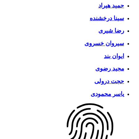
حمید هیراد
سینا درخشنده
رضا شیری
سیروان خسروی
ایوان بند
مجید رضوی
حجت درولی
یاسر محمودی