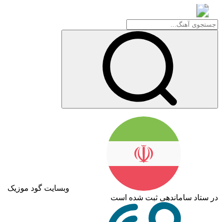
گود موزیک
وبسایت گود موزیک
اد ساماندهی ثبت شده است