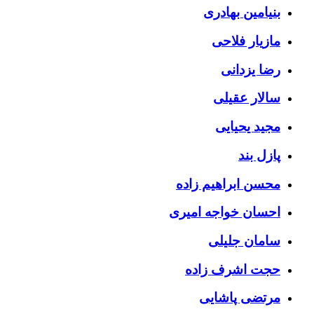
بنیامین بهادری
مازیار فلاحی
رضا یزدانی
سالار عقیلی
مجید یحیایی
پازل بند
محسن ابراهیم زاده
احسان خواجه امیری
سامان جلیلی
حجت اشرف زاده
مرتضی پاشایی