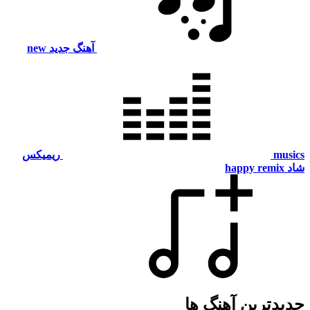
آهنگ جدید
new
m
ریمیکس
happy remi
دترین آهنگ ها