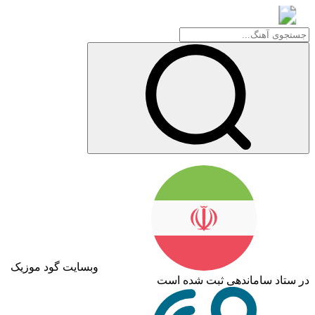
گود موزیک
وبسایت گود موزیک
اد ساماندهی ثبت شده است