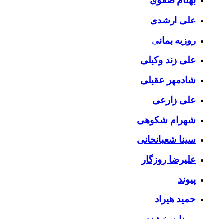
بهنام صفوی
علی ارشدی
روزبه بمانی
علی زند وکیلی
شادمهر عقیلی
علی زارعی
شهرام شکوهی
سینا شعبانخانی
علیرضا روزگار
پیوند
حمید هیراد