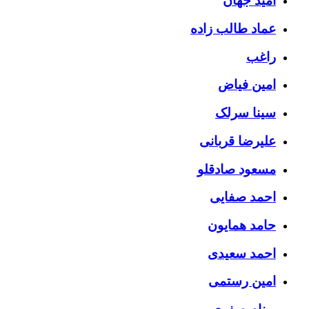
امید جهان
عماد طالب زاده
راغب
امین فیاض
سینا سرلک
علیرضا قربانی
مسعود صادقلو
احمد صفایی
حامد همایون
احمد سعیدی
امین رستمی