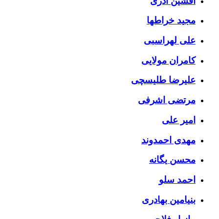
افشین آذری
مجید خراطها
علی لهراسبی
کامران مولایی
علیرضا طلیسچی
مرتضی اشرفی
امیر علی
مهدی احمدوند
محسن یگانه
احمد سلو
بنیامین بهادری