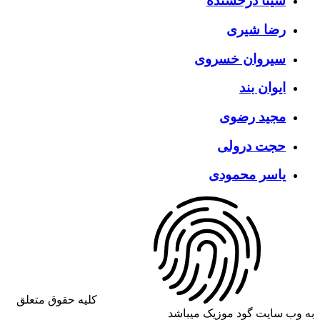
سینا درخشنده
رضا شیری
سیروان خسروی
ایوان بند
مجید رضوی
حجت درولی
یاسر محمودی
کلیه حقوق متعلق
 سایت گود موزیک میباشد