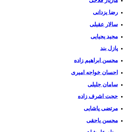
مازیار فلاحی
رضا یزدانی
سالار عقیلی
مجید یحیایی
پازل بند
محسن ابراهیم زاده
احسان خواجه امیری
سامان جلیلی
حجت اشرف زاده
مرتضی پاشایی
محسن یاحقی