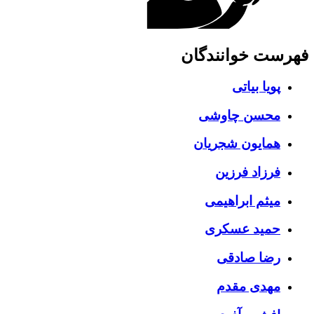
ست خوانندگان
پویا بیاتی
محسن چاوشی
همایون شجریان
فرزاد فرزین
میثم ابراهیمی
حمید عسکری
رضا صادقی
مهدی مقدم